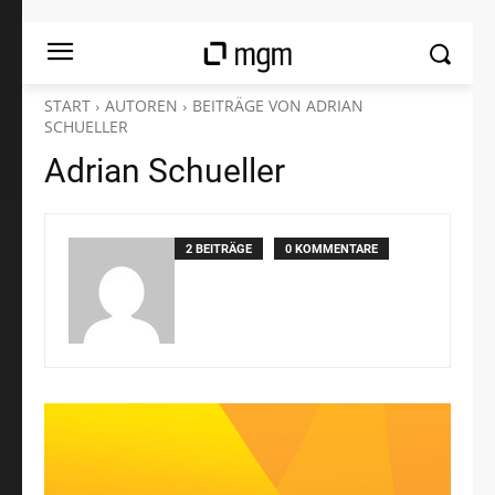
START
AUTOREN
BEITRÄGE VON ADRIAN
SCHUELLER
Adrian Schueller
2 BEITRÄGE
0 KOMMENTARE