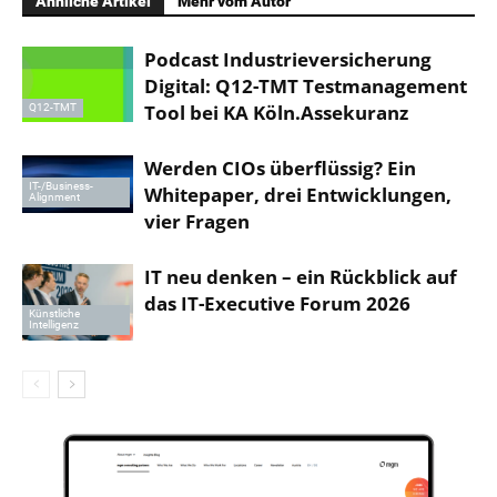
Ähnliche Artikel
Mehr vom Autor
Podcast Industrieversicherung
Digital: Q12-TMT Testmanagement
Tool bei KA Köln.Assekuranz
Q12-TMT
Werden CIOs überflüssig? Ein
IT-/Business-
Whitepaper, drei Entwicklungen,
Alignment
vier Fragen
IT neu denken – ein Rückblick auf
das IT-Executive Forum 2026
Künstliche
Intelligenz