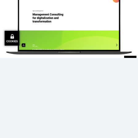
mgm consulting partners
Managementberatung für Digitalisierung und Transformation.
Gemeinsam mit Business, Organisation und IT den notwendigen
Wandel schnell, sicher und erfolgreich gestalten.
Weitere Informationen zu unseren Beratungsleistungen sind auf unserer
Consulting-Website
zu finden.
Wir Suchen. Dich!
Wir suchen ständig neue Kolleg:innen. Mehr Informationen findest du
auf unserer
Job-Website
.