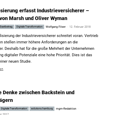
isierung erfasst Industrieversicherer –
 von Marsh und Oliver Wyman
-
Gastbeitrag
Digitale Transformation
Wolfgang Filser
12. Februar 2018
lisierung der Industrieversicherer schreitet voran. Vertrieb
n stellen immer höhere Anforderungen an die
er. Deshalb hat für die große Mehrheit der Unternehmen
g digitaler Potenziale eine hohe Priorität. Dies ist das
einer neuen Studie.
en
le Denke zwischen Backstein und
rägern
-
Digitale Transformation
solutions.hamburg
mgm-Redaktion
er 2017