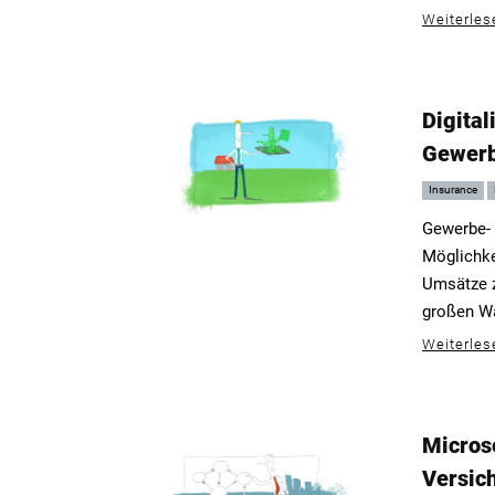
Weiterles
Digita
Gewerb
Insurance
Gewerbe- 
Möglichke
Umsätze z
großen Wa
Weiterles
Micros
Versich