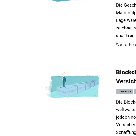
Die Gesch
Mammutpro
Lage ware
zeichnet 
und ihren
Weiterles
Blockch
Versic
Insurance
Die Block
weltweite
jedoch no
Versicher
Schaffung 