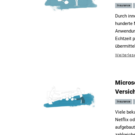
Insurance
Durch inn
hunderte 
Anwendung
Echtzeit 
übermitte
Weiterles
Microse
Versich
Insurance
Viele bek
Netflix o
aufgebaut
zahlreich