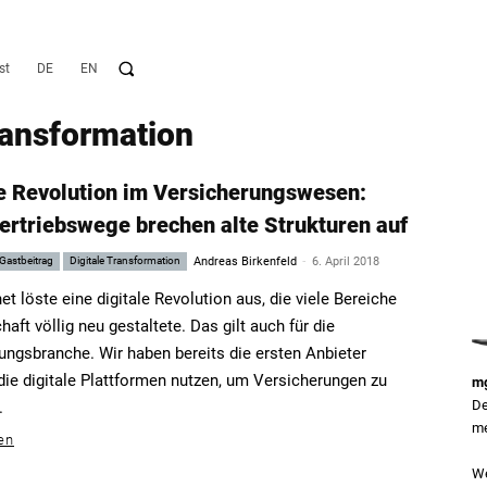
st
DE
EN
ransformation
le Revolution im Versicherungswesen:
ertriebswege brechen alte Strukturen auf
-
Gastbeitrag
Digitale Transformation
Andreas Birkenfeld
6. April 2018
et löste eine digitale Revolution aus, die viele Bereiche
haft völlig neu gestaltete. Das gilt auch für die
ungsbranche. Wir haben bereits die ersten Anbieter
die digitale Plattformen nutzen, um Versicherungen zu
mg
De
.
me
en
We