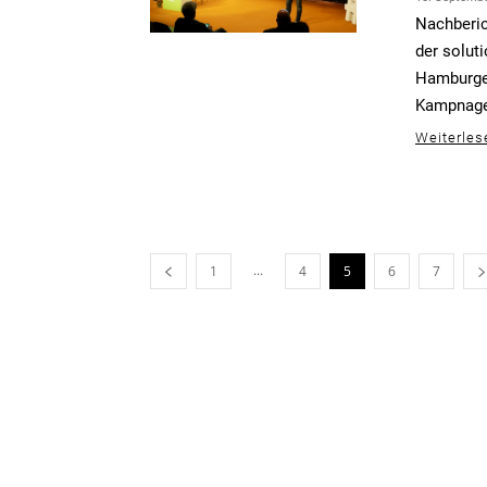
Nachberic
der solut
Hamburger
Kampnagel
Weiterles
...
1
4
5
6
7