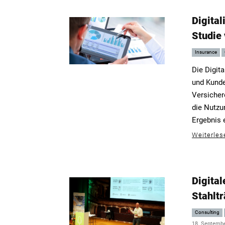
Digital
Studie
Insurance
Die Digita
und Kunde
Versicher
die Nutzun
Ergebnis 
Weiterles
Digita
Stahlt
Consulting
18. Septemb