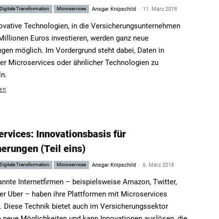
-
Digitale Transformation
Microservices
Ansgar Knipschild
11. März 2018
ovative Technologien, in die Versicherungsunternehmen
Millionen Euros investieren, werden ganz neue
en möglich. Im Vordergrund steht dabei, Daten in
per Microservices oder ähnlicher Technologien zu
ln.
en
rvices: Innovationsbasis für
erungen (Teil eins)
-
Digitale Transformation
Microservices
Ansgar Knipschild
6. März 2018
annte Internetfirmen – beispielsweise Amazon, Twitter,
der Uber – haben ihre Plattformen mit Microservices
. Diese Technik bietet auch im Versicherungssektor
e neue Möglichkeiten und kann Innovationen auslösen, die