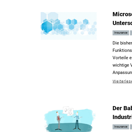
Micros
Untersc
Insurance
Die bishe
Funktions
Vorteile e
wichtige V
Anpassung
Weiterles
Der Bab
Industr
Insurance