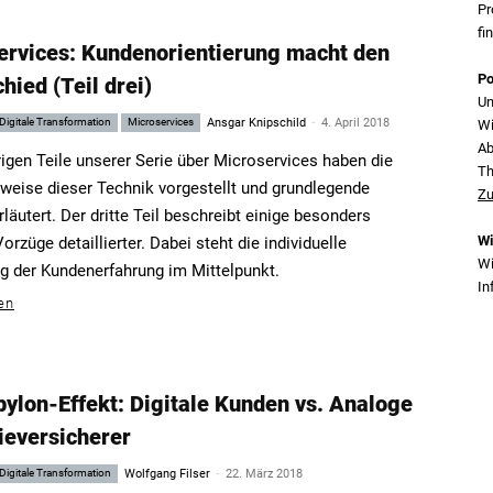
Pr
fi
ervices: Kundenorientierung macht den
Po
hied (Teil drei)
Un
-
Digitale Transformation
Microservices
Ansgar Knipschild
4. April 2018
Wi
Ab
rigen Teile unserer Serie über Microservices haben die
T
weise dieser Technik vorgestellt und grundlegende
Zu
rläutert. Der dritte Teil beschreibt einige besonders
Wi
orzüge detaillierter. Dabei steht die individuelle
Wi
 der Kundenerfahrung im Mittelpunkt.
In
en
ylon-Effekt: Digitale Kunden vs. Analoge
ieversicherer
-
Digitale Transformation
Wolfgang Filser
22. März 2018