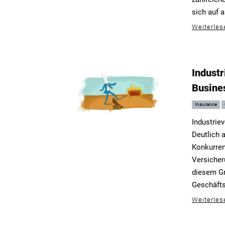
sich auf 
Weiterles
Indust
Busine
Insurance
Industrie
Deutlich 
Konkurren
Versicher
diesem Gr
Geschäfts
Weiterles