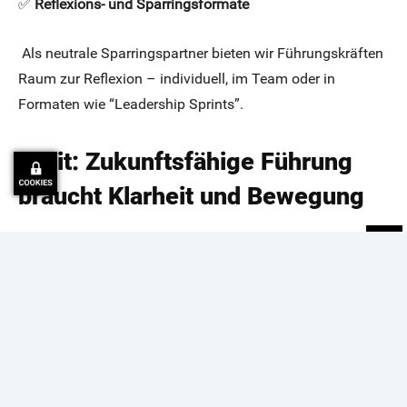
✅
Reflexions- und Sparringsformate
Als neutrale Sparringspartner bieten wir Führungskräften
Raum zur Reflexion – individuell, im Team oder in
Formaten wie “Leadership Sprints”.
Fazit: Zukunftsfähige Führung
braucht Klarheit und Bewegung
Im Mittelstand zeigt sich Transformation oft besonders
deutlich – weil vieles persönlicher, direkter und
unmittelbarer ist. Gerade deshalb ist gute Führung hier so
entscheidend.
Führungskräfte im Mittelstand brauchen Orientierung,
Austausch – und Mut, sich selbst zu entwickeln. Wir