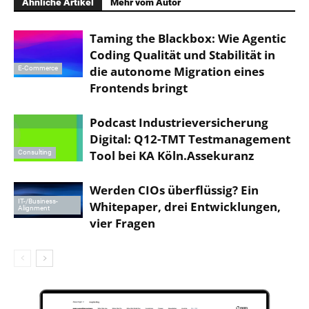
Ähnliche Artikel
Mehr vom Autor
Taming the Blackbox: Wie Agentic
Coding Qualität und Stabilität in
die autonome Migration eines
E-Commerce
Frontends bringt
Podcast Industrieversicherung
Digital: Q12-TMT Testmanagement
Tool bei KA Köln.Assekuranz
Consulting
Werden CIOs überflüssig? Ein
IT-/Business-
Whitepaper, drei Entwicklungen,
Alignment
vier Fragen