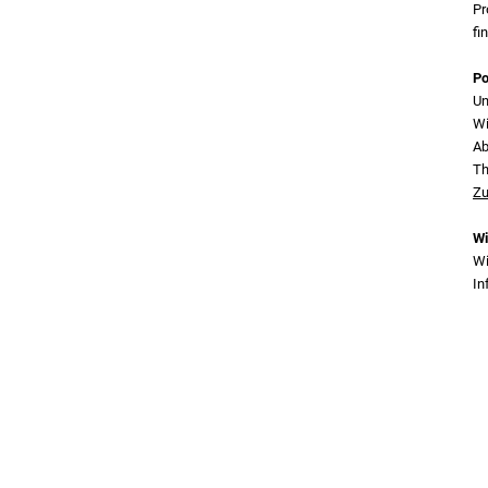
Pr
fi
Po
Un
Wi
Ab
T
Zu
Wi
Wi
In