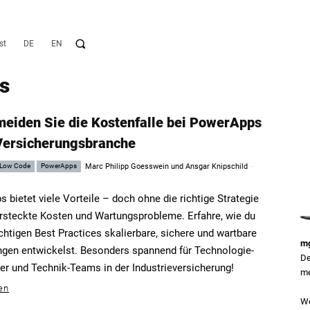
st
DE
EN
s
meiden Sie die Kostenfalle bei PowerApps
 Versicherungsbranche
-
Low Code
PowerApps
Marc Philipp Goesswein und Ansgar Knipschild
 bietet viele Vorteile – doch ohne die richtige Strategie
rsteckte Kosten und Wartungsprobleme. Erfahre, wie du
ichtigen Best Practices skalierbare, sichere und wartbare
mg
en entwickelst. Besonders spannend für Technologie-
De
er und Technik-Teams in der Industrieversicherung!
me
en
We