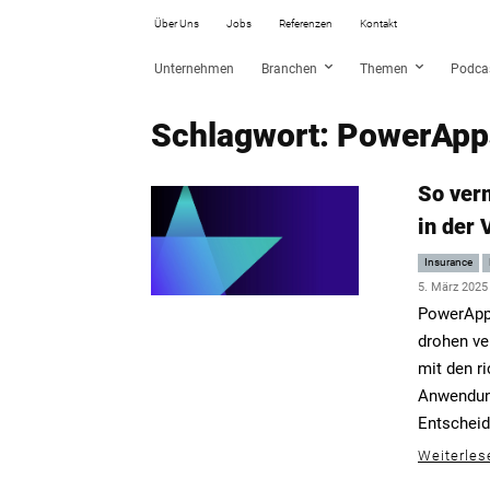
Über Uns
Jobs
Referenzen
Kontakt
Unternehmen
Branchen
Themen
Podca
Schlagwort: PowerApp
So ver
in der
Insurance
5. März 2025
PowerApps
drohen ve
mit den r
Anwendung
Entscheid
Weiterles