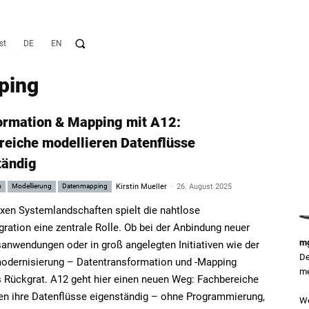
st
DE
EN
ping
ormation & Mapping mit A12:
reiche modellieren Datenflüsse
tändig
-
m
Modellierung
Datenmapping
Kirstin Mueller
26. August 2025
xen Systemlandschaften spielt die nahtlose
gration eine zentrale Rolle. Ob bei der Anbindung neuer
mg
anwendungen oder in groß angelegten Initiativen wie der
De
odernisierung – Datentransformation und -Mapping
me
s Rückgrat. A12 geht hier einen neuen Weg: Fachbereiche
en ihre Datenflüsse eigenständig – ohne Programmierung,
We