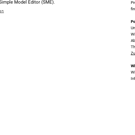
 Simple Model Editor (SME).
Pr
fi
en
Po
Un
Wi
Ab
T
Zu
Wi
Wi
In