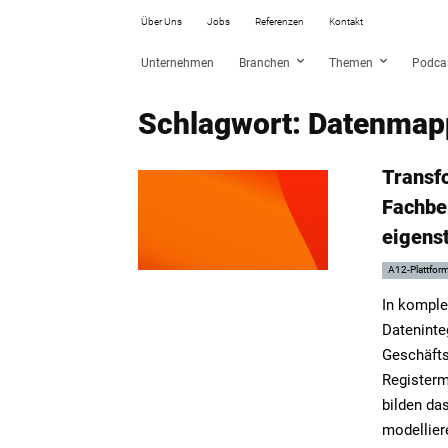
Über Uns
Jobs
Referenzen
Kontakt
Unternehmen
Branchen
Themen
Podca
Schlagwort: Datenmap
Transf
Fachbe
eigens
A12-Plattfor
In komple
Dateninte
Geschäfts
Registerm
bilden da
modellier