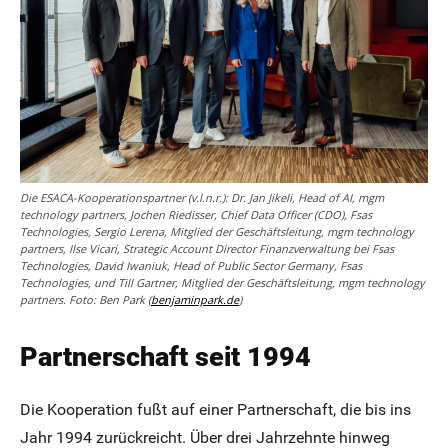
Die ESACA-Kooperationspartner (v.l.n.r.): Dr. Jan Jikeli, Head of AI, mgm
technology partners, Jochen Riedisser, Chief Data Officer (CDO), Fsas
Technologies, Sergio Lerena, Mitglied der Geschäftsleitung, mgm technology
partners, Ilse Vicari, Strategic Account Director Finanzverwaltung bei Fsas
Technologies, David Iwaniuk, Head of Public Sector Germany, Fsas
Technologies, und Till Gartner, Mitglied der Geschäftsleitung, mgm technology
partners. Foto: Ben Park (
benjaminpark.de
)
Partnerschaft seit 1994
Die Kooperation fußt auf einer Partnerschaft, die bis ins
Jahr 1994 zurückreicht. Über drei Jahrzehnte hinweg