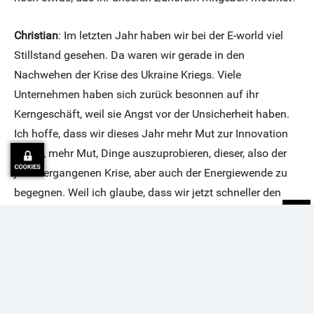
Christian
: Im letzten Jahr haben wir bei der E-world viel
Stillstand gesehen. Da waren wir gerade in den
Nachwehen der Krise des Ukraine Kriegs. Viele
Unternehmen haben sich zurück besonnen auf ihr
Kerngeschäft, weil sie Angst vor der Unsicherheit haben.
Ich hoffe, dass wir dieses Jahr mehr Mut zur Innovation
sehen, mehr Mut, Dinge auszuprobieren, dieser, also der
jetzt vergangenen Krise, aber auch der Energiewende zu
begegnen. Weil ich glaube, dass wir jetzt schneller den
richtigen Weg einschlagen müssen.
Karsten
: Lieber Frank, lieber Christian, vielen Dank für die
Zeit und das Interview. Ich habe viel gelernt und wünsche
euch und allen Beteiligten eine gute E-world energy &
Water im Februar. Weitere Infos zu uns, zu den
mgm