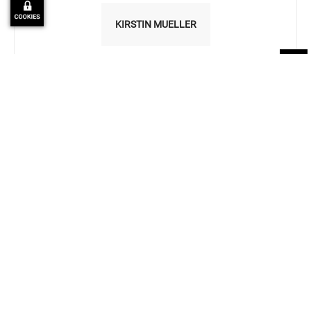
KIRSTIN MUELLER
Kirstin Müller arbeitet als Redakteurin bei mgm technology
partners im Marketing und erstellt Content rund um die A12-
Plattform, den Software Lifecycle sowie die Themen AI und
Quality Assurance.
Ähnliche Artikel
Mehr vom Autor
A12 Plasma jetzt auf Figma: Open
Source Design Kit für Enterprise-
Digitale
Anwendungen
Souveränität
Mit Low Code: Land Schleswig-