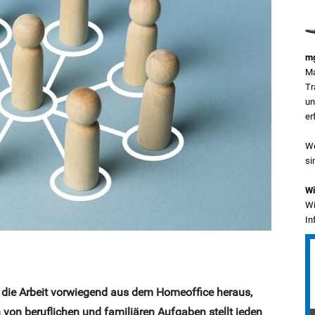
mg
Ma
Tr
un
er
We
si
Wi
Wi
In
n die Arbeit vorwiegend aus dem Homeoffice heraus,
 von beruflichen und familiären Aufgaben stellt jeden