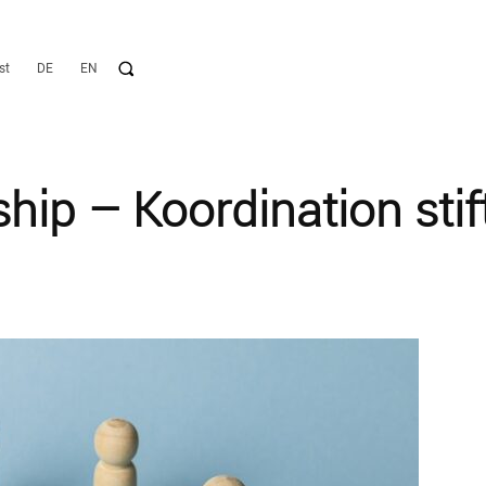
st
DE
EN
ip – Koordination stif