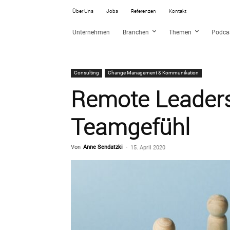
Über Uns
Jobs
Referenzen
Kontakt
Unternehmen
Branchen
Themen
Podca
Consulting
Change Management & Kommunikation
Remote Leadersh
Teamgefühl
Von
Anne Sendatzki
-
15. April 2020